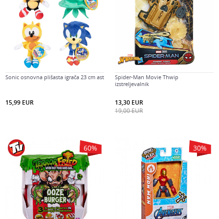
Sonic osnovna plišasta igrača 23 cm ast
Spider-Man Movie Thwip
izstreljevalnik
15,99
EUR
13,30
EUR
19,00
EUR
60
%
30
%