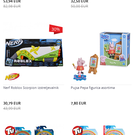
53,94
EUR
32,50
EUR
82,98
EUR
50,00
EUR
30
%
Nerf Roblox Scorpion izstreljevalnik
Pujsa Pepa figurica asortima
30,79
EUR
7,80
EUR
43,99
EUR