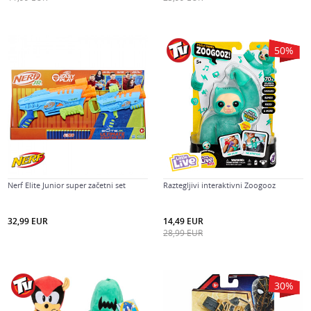
50
%
Nerf Elite Junior super začetni set
Raztegljivi interaktivni Zoogooz
32,99
EUR
14,49
EUR
28,99
EUR
30
%