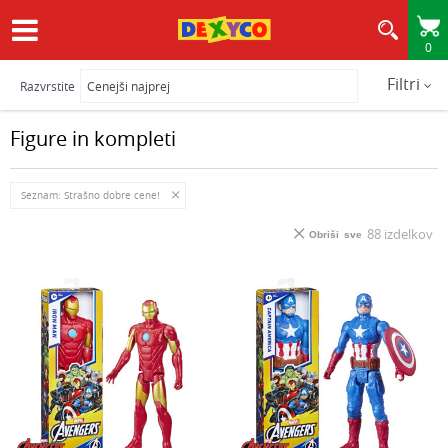
0
HITRA IN VARNA DOSTAVA
Filtri
Razvrstite
Figure in kompleti
Seznam: Strašno dobre cene!
88
izdelkov
Obriši sve