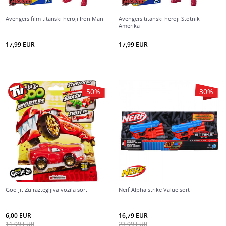
Avengers film titanski heroji Iron Man
Avengers titanski heroji Stotnik
Amerika
17,99
EUR
17,99
EUR
50
%
30
%
Goo Jit Zu raztegljiva vozila sort
Nerf Alpha strike Value sort
6,00
EUR
16,79
EUR
11,99
EUR
23,99
EUR