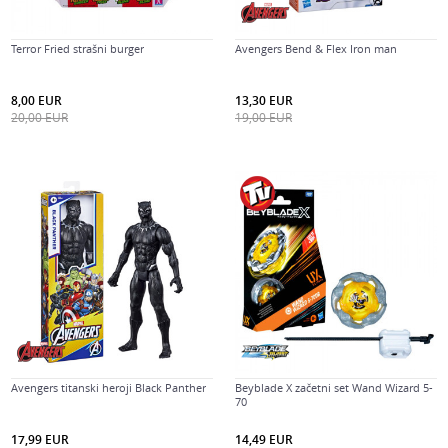
Terror Fried strašni burger
Avengers Bend & Flex Iron man
8,00
EUR
13,30
EUR
20,00
EUR
19,00
EUR
Avengers titanski heroji Black Panther
Beyblade X začetni set Wand Wizard 5-
70
17,99
EUR
14,49
EUR