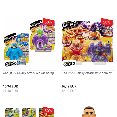
50
%
50
%
Goo Jit Zu Galaxy Attack Air Vac heroji
Goo Jit Zu Galaxy Attack set 2 herojev
10,74
EUR
16,49
EUR
21,48
EUR
32,99
EUR
50
%