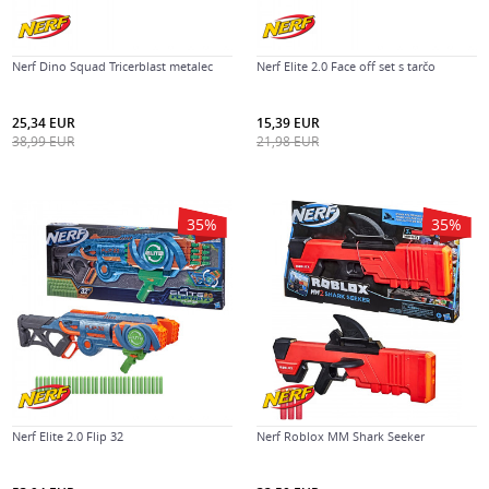
Nerf Dino Squad Tricerblast metalec
Nerf Elite 2.0 Face off set s tarčo
25,34
EUR
15,39
EUR
38,99
EUR
21,98
EUR
35
%
35
%
Nerf Elite 2.0 Flip 32
Nerf Roblox MM Shark Seeker