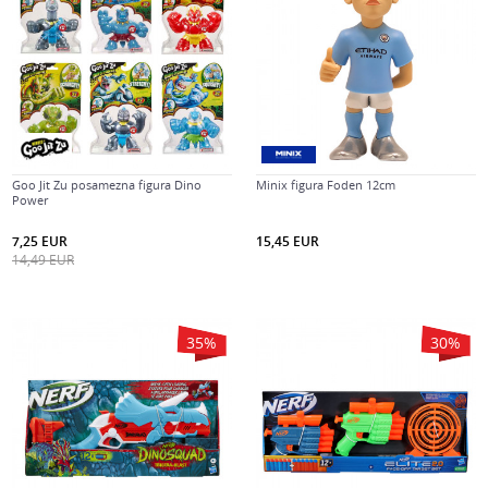
Goo Jit Zu posamezna figura Dino
Minix figura Foden 12cm
Power
7,25
EUR
15,45
EUR
14,49
EUR
35
%
30
%