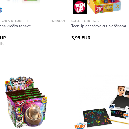
TVARJALNI KOMPLETI
RM850009
ŠOLSKE POTREBŠČINE
epa vrečka zabave
TeenUp označevalci z bleščicami
EUR
3,99
EUR
UR