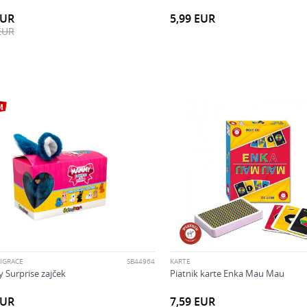
EUR
5,99
EUR
EUR
 IGRAČE
SB44964
KARTE
Surprise zajček
Piatnik karte Enka Mau Mau
EUR
7,59
EUR