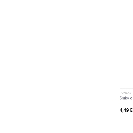
PUNČKE
Sniky o
4,49