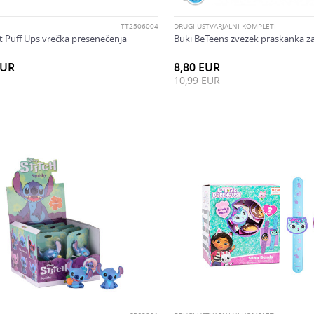
TT2506004
DRUGI USTVARJALNI KOMPLETI
t Puff Ups vrečka presenečenja
Buki BeTeens zvezek praskanka za
EUR
8,80
EUR
10,99
EUR