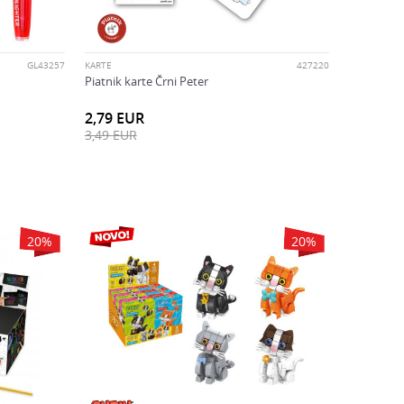
GL43257
KARTE
427220
Piatnik karte Črni Peter
2,79
EUR
3,49
EUR
20
%
20
%