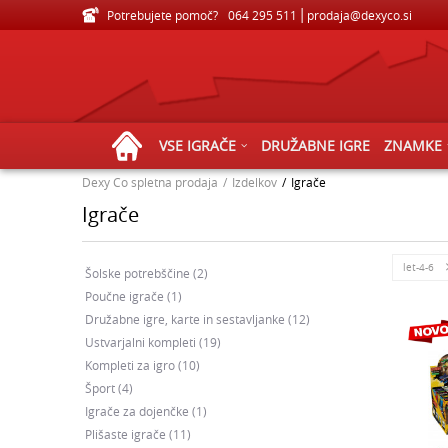
Potrebujete pomoč?
VELIKA IZBIRA IGRAČ ZA VSE STAROSTI
064 295 511
prodaja@dexyco.si
VSE IGRAČE
DRUŽABNE IGRE
ZNAMKE
Dexy Co spletna prodaja
Izdelkov
Igrače
Igrače
let-4-6
Šolske potrebščine
(2)
Poučne igrače
(1)
Družabne igre, karte in sestavljanke
(12)
Ustvarjalni kompleti
(19)
Kompleti za igro
(10)
Šport
(4)
Igrače za dojenčke
(1)
Plišaste igrače
(11)