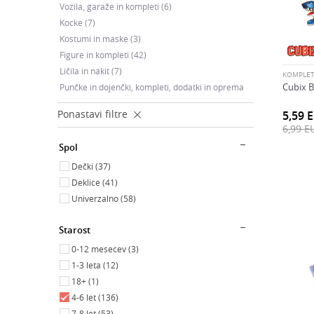
Vozila, garaže in kompleti
(6)
Kocke
(7)
Kostumi in maske
(3)
Figure in kompleti
(42)
Ličila in nakit
(7)
KOMPLET
Cubix B
Punčke in dojenčki, kompleti, dodatki in oprema
(11)
Ponastavi filtre
5,59
6,99
E
Spol
Dečki (37)
Deklice (41)
Univerzalno (58)
Starost
0-12 mesecev (3)
1-3 leta (12)
18+ (1)
4-6 let (136)
7-8 let (53)