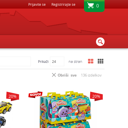
REZPLAČNA DOSTAVA - PRI NAKUPU NAD 45€
Prijavite se
Registrirajte se
0
na stran
Prikaži
136
izdelkov
Obriši sve
20
%
20
%