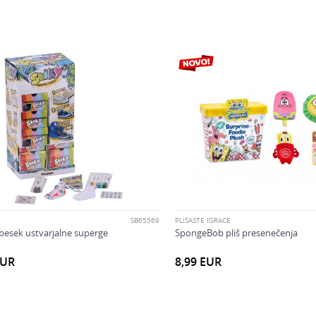
SB65569
PLIŠASTE IGRAČE
besek ustvarjalne superge
SpongeBob pliš presenečenja
EUR
8,99
EUR