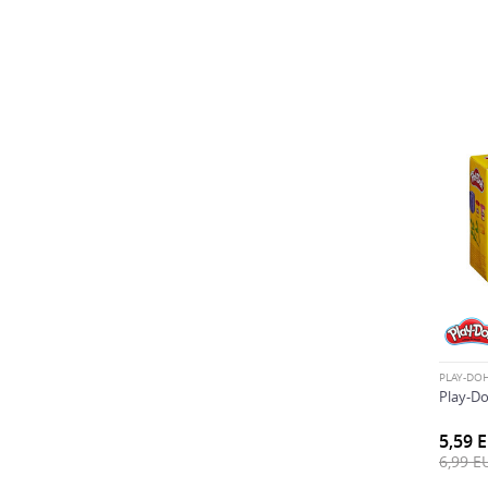
PLAY-DO
Play-Do
5,59
6,99
E