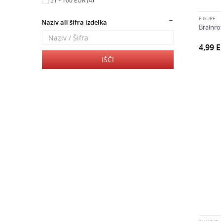
51 - 100 EUR (4)
Goo Jit Zu (7)
Grossery Gang (4)
FIGURE
Naziv ali šifra izdelka
Brainro
HASBRO MARVEL (1)
HOT WHEELS (1)
4,99
Jurassic World (2)
IŠČI
Kindi Kids (1)
Lili in Žverca (1)
Little Live (3)
MB igre (1)
Memo & Domino (1)
miniworld (1)
Mr Beast (2)
My Little Pony (10)
NASA (1)
Nerf (3)
Phlat Ball (1)
Piatnik karte (2)
Playdoh (4)
Pop It Toy (4)