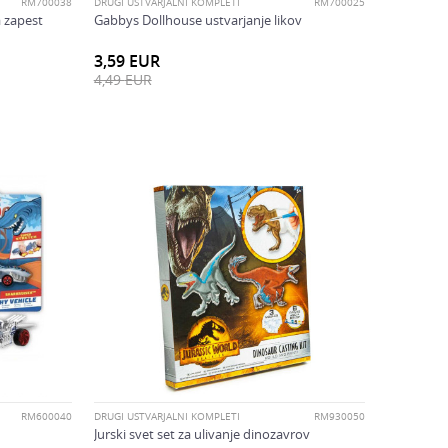
RM700038
DRUGI USTVARJALNI KOMPLETI
RM700025
a zapest
Gabbys Dollhouse ustvarjanje likov
3,59
EUR
4,49
EUR
RM600040
DRUGI USTVARJALNI KOMPLETI
RM930050
Jurski svet set za ulivanje dinozavrov