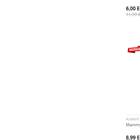
Washling (1)
6,00
Winx (1)
11,99
PLIŠASTE
Mammy 
8,99