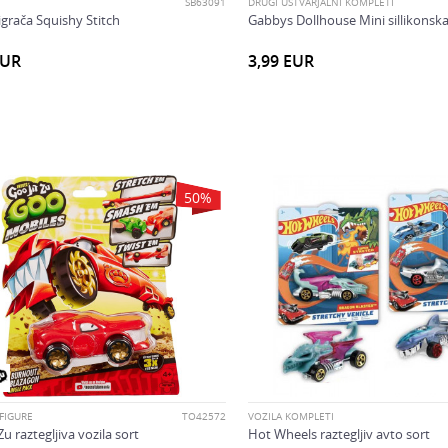
SB63091
DRUGI USTVARJALNI KOMPLETI
igrača Squishy Stitch
Gabbys Dollhouse Mini sillikonsk
EUR
3,99
EUR
50
%
 FIGURE
TO42572
VOZILA KOMPLETI
Zu raztegljiva vozila sort
Hot Wheels raztegljiv avto sort