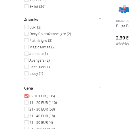
8+ let (26)
Znamke
DRUGI US
Pujsa P
Buki (2)
Dexy Co družabne igre (2)
2,39
Piatnik igre (3)
2,99
E
Magic Mixies (2)
aphmau (1)
Avengers (2)
Best Luck (1)
bluey (1)
Brainrot (1)
Burago (3)
Cena
Cicaboom (1)
0 - 10 EUR (135)
Crackin Egg (1)
11 - 20 EUR (110)
Cry Babies (7)
21 - 30 EUR (53)
Cubix (3)
31 - 40 EUR (18)
Finger Champions (2)
41 - 50 EUR (4)
Gabbys Dollhouse (4)