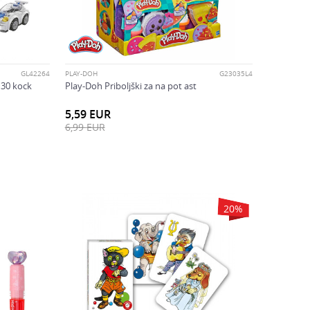
GL42264
PLAY-DOH
G23035L4
130 kock
Play-Doh Priboljški za na pot ast
5,59
EUR
6,99
EUR
20
%