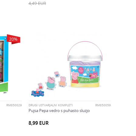
4,49
EUR
20
%
RM850029
DRUGI USTVARJALNI KOMPLETI
RM850059
Pujsa Pepa vedro s puhasto sluzjo
8,99
EUR