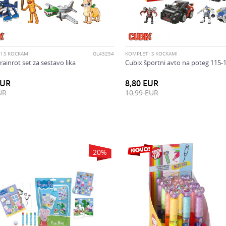
I S KOCKAMI
GL43254
KOMPLETI S KOCKAMI
rainrot set za sestavo lika
Cubix športni avto na poteg 115-
EUR
8,80
EUR
UR
10,99
EUR
20
%