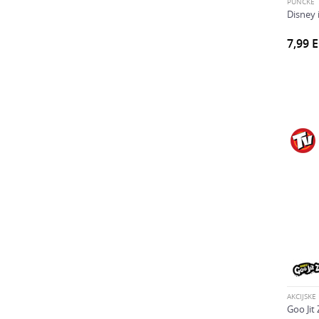
Potovalne igre (1)
PUNČKE
Disney 
Pujsa Pepa (7)
RMS Licence (1)
7,99
sbabam (5)
Schmidt družabne igre (1)
Smashlings figure (2)
Sniky (1)
SONIC (2)
Sponge Bob (1)
Star Wars (2)
Sticki (1)
SUPERMAG (4)
Supersoaker (2)
Teamsterz (1)
Teen Up (8)
Telebajski (1)
Terror Friend figure (3)
Transformers (1)
UNICONES (2)
AKCIJSKE
Goo Jit 
W Toys (2)