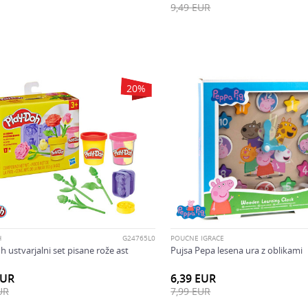
9,49
EUR
20
%
H
G24765L0
POUČNE IGRAČE
h ustvarjalni set pisane rože ast
Pujsa Pepa lesena ura z oblikami
EUR
6,39
EUR
UR
7,99
EUR