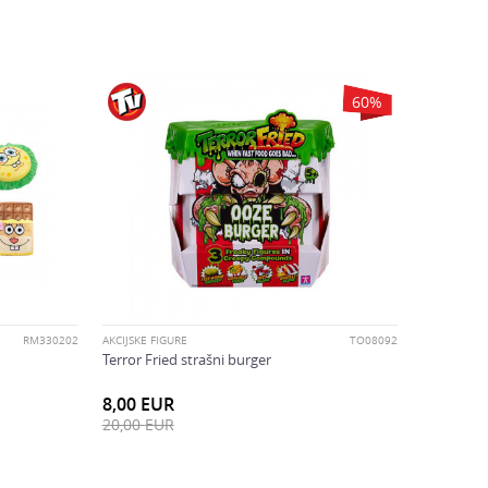
60
%
RM330202
AKCIJSKE FIGURE
TO08092
Terror Fried strašni burger
8,00
EUR
20,00
EUR