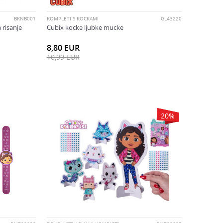
BKNB001
KOMPLETI S KOCKAMI
GL43220
 risanje
Cubix kocke ljubke mucke
8,80
EUR
10,99
EUR
20
%