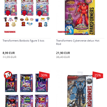
Transformers Botbots figure 5 kos
Transformers Cyberverse delux Hot
Rod
8,99
EUR
21,90
EUR
11,99
EUR
36,49
EUR
30
%
25
%