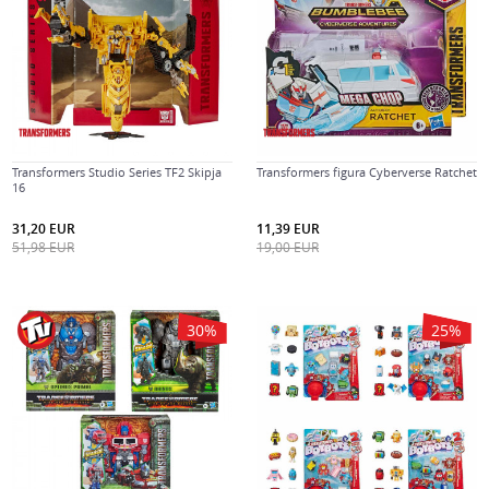
Transformers Studio Series TF2 Skipja
Transformers figura Cyberverse Ratchet
16
31,20
EUR
11,39
EUR
51,98
EUR
19,00
EUR
30
%
25
%