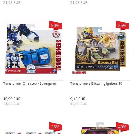
21,98
EUR
21,98
EUR
50
%
25
%
Transformer One step - Strongarm
Transformers Blitzwing Igniters 10
10,99
EUR
9,75
EUR
21,98
EUR
12,99
EUR
25
%
40
%