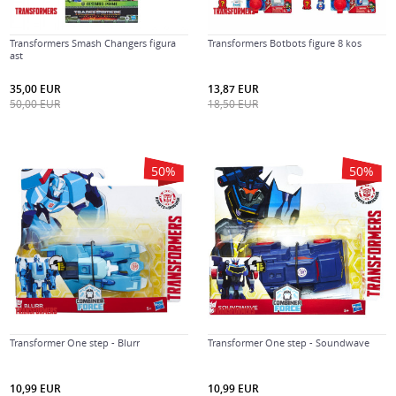
Transformers Smash Changers figura
Transformers Botbots figure 8 kos
ast
35,00
EUR
13,87
EUR
50,00
EUR
18,50
EUR
50
%
50
%
Transformer One step - Blurr
Transformer One step - Soundwave
10,99
EUR
10,99
EUR