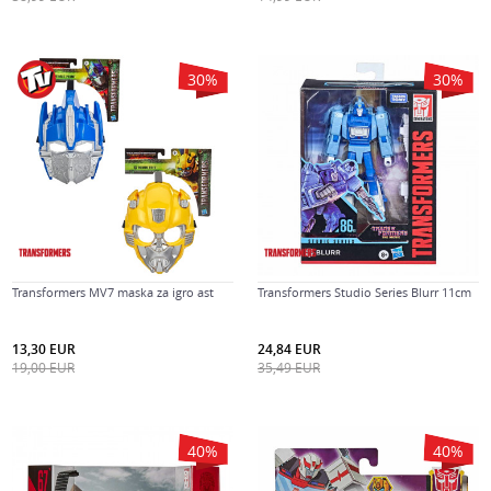
30
%
30
%
Transformers MV7 maska za igro ast
Transformers Studio Series Blurr 11cm
13,30
EUR
24,84
EUR
19,00
EUR
35,49
EUR
40
%
40
%