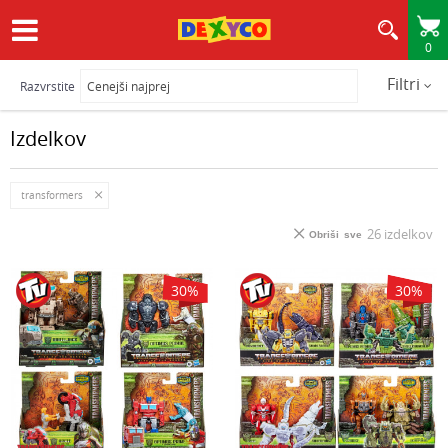
0
HITRA IN VARNA DOSTAVA
Filtri
Razvrstite
Izdelkov
transformers
26
izdelkov
Obriši sve
30
%
30
%