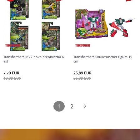
Transformers MV7 nova preobrazba 6
Transformers Skullcruncher figura 19
ast
cm
7,70
EUR
25,89
EUR
10,99
EUR
36,99
EUR
1
2