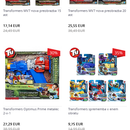
Transformers MV7 nova preobrazba 15
Transformers MV7 nova preobrazba 20
ast
ast
17,14
EUR
25,55
EUR
24,49
EUR
36,49
EUR
30
%
35
%
Transformers Optimus Prime metalec
Transformers sprememba v enem
2-v-1
obratu
27,29
EUR
9,75
EUR
38,99
EUR
14,99
EUR