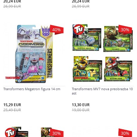
20,24
EUR
20,24
EUR
26,99
EUR
26,99
EUR
40
%
30
%
Transformers Megatron figura 14 cm
Transformers MV7 nova preobrazba 10
ast
15,29
EUR
13,30
EUR
25,49
EUR
19,00
EUR
30
%
30
%