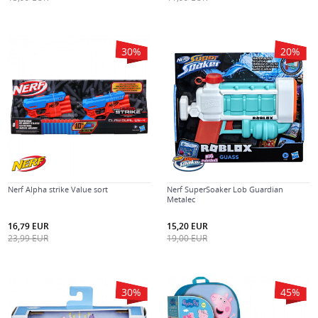
30
%
20
%
Nerf Alpha strike Value sort
Nerf SuperSoaker Lob Guardian
Metalec
16,79
EUR
15,20
EUR
23,99
EUR
19,00
EUR
30
%
45
%