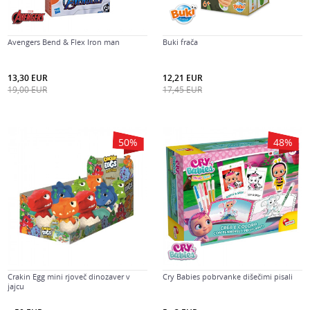
Avengers Bend & Flex Iron man
Buki frača
13,30
EUR
12,21
EUR
19,00
EUR
17,45
EUR
50
%
48
%
Crakin Egg mini rjoveč dinozaver v
Cry Babies pobrvanke dišečimi pisali
jajcu