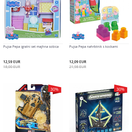
Pujsa Pepa igralni set majhna sobica
Pujsa Pepa nahrbtnik s kockami
12,59
EUR
12,09
EUR
18,00
EUR
21,98
EUR
30
%
30
%