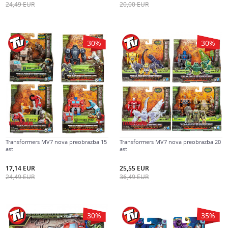
24,49
EUR
20,00
EUR
30
%
30
%
Transformers MV7 nova preobrazba 15
Transformers MV7 nova preobrazba 20
ast
ast
17,14
EUR
25,55
EUR
24,49
EUR
36,49
EUR
30
%
35
%