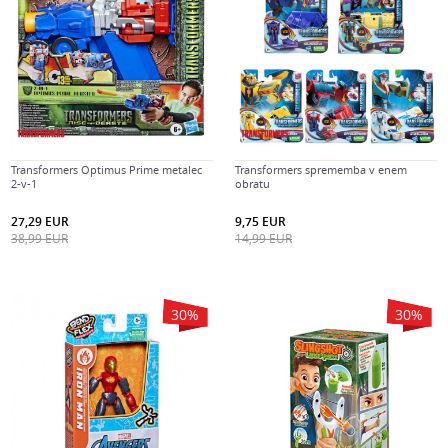
Transformers Optimus Prime metalec
Transformers sprememba v enem
2-v-1
obratu
27,29
EUR
9,75
EUR
38,99
EUR
14,99
EUR
30
%
30
%