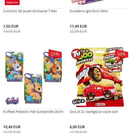
Cubicfun 3D puzle dinozaver T-Rex
Družabna igra Dino Deks
7,50
EUR
11,49
EUR
14,99
EUR
22,98
EUR
25
%
50
%
FurReal Peealots mali ljubljenček izbirn
Goo Jit Zu raztegljiva vozila sort
10,49
EUR
6,00
EUR
13,99
EUR
11,99
EUR