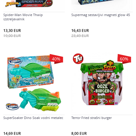
Spider-Man Movie Thwip
Supermag sestavljivi magneti glow 45
izstreljevalnik
13,30
EUR
16,43
EUR
19,00
EUR
23,49
EUR
40
%
60
%
SuperSoaker Dino Soak vodni metalec
Terror Fried strašni burger
14,69
EUR
8,00
EUR