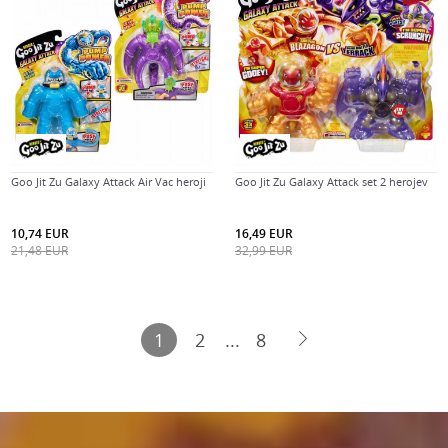
Goo Jit Zu Galaxy Attack Air Vac heroji
Goo Jit Zu Galaxy Attack set 2 herojev
10,74
EUR
16,49
EUR
21,48
EUR
32,99
EUR
1
2
...
8