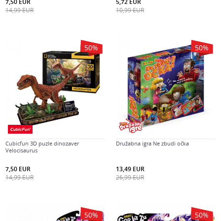
7,50
EUR
5,72
EUR
14,99
EUR
10,99
EUR
50
%
50
%
Cubicfun 3D puzle dinozaver
Družabna igra Ne zbudi očka
Velocisaurus
7,50
EUR
13,49
EUR
14,99
EUR
26,99
EUR
50
%
50
%