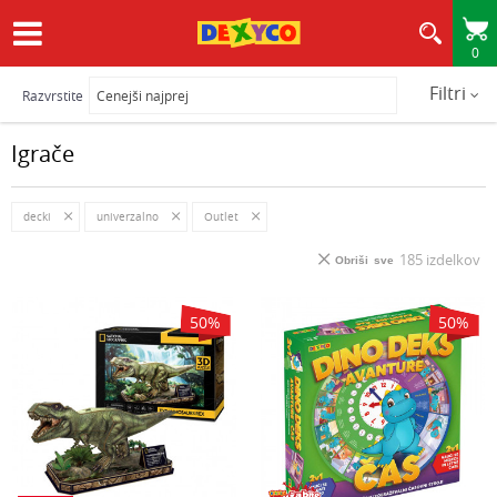
0
HITRA IN VARNA DOSTAVA
Filtri
Razvrstite
Igrače
decki
univerzalno
Outlet
185
izdelkov
Obriši sve
50
%
50
%