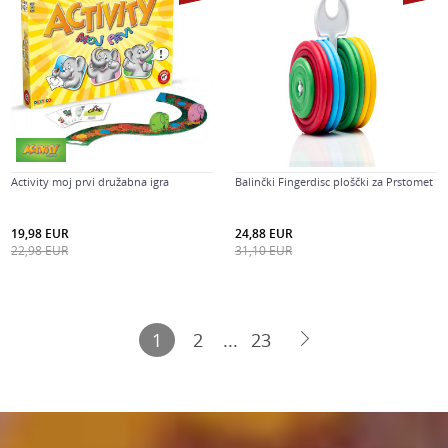
Activity moj prvi družabna igra
Balinčki Fingerdisc ploščki za Prstomet
19,98
EUR
24,88
EUR
22,98
EUR
31,10
EUR
1
2
...
23