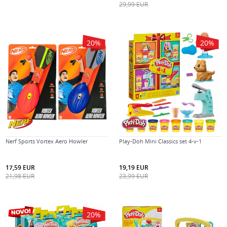
29,99
EUR
20
%
20
%
Nerf Sports Vortex Aero Howler
Play-Doh Mini Classics set 4-v-1
17,59
EUR
19,19
EUR
21,98
EUR
23,99
EUR
20
%