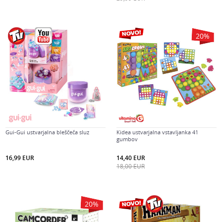
20
%
Gui-Gui ustvarjalna bleščeča sluz
Kidea ustvarjalna vstavljanka 41
gumbov
16,99
EUR
14,40
EUR
18,00
EUR
20
%