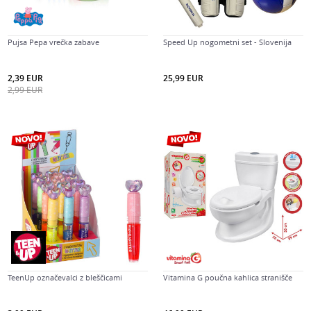
Pujsa Pepa vrečka zabave
Speed Up nogometni set - Slovenija
2,39
EUR
25,99
EUR
2,99
EUR
TeenUp označevalci z bleščicami
Vitamina G poučna kahlica stranišče