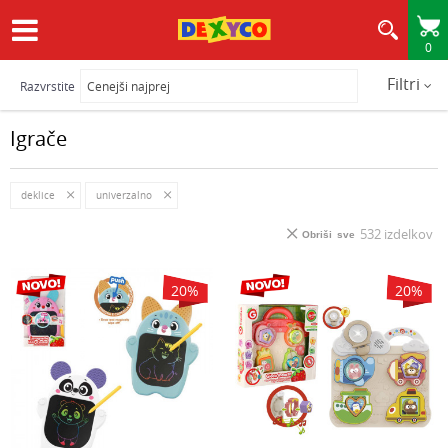
0
HITRA IN VARNA DOSTAVA
Filtri
Razvrstite
Igrače
deklice
univerzalno
532
izdelkov
Obriši sve
20
%
20
%