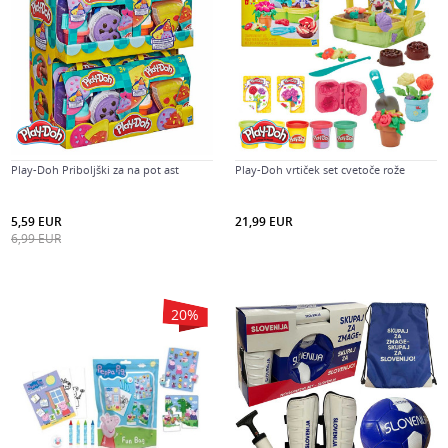
Play-Doh Priboljški za na pot ast
Play-Doh vrtiček set cvetoče rože
5,59
EUR
21,99
EUR
6,99
EUR
20
%