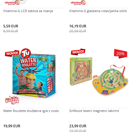
Vitamina G LCD tablica za risanje
Vitamina G glasbena vstavljanka oblik
5,59
EUR
16,79
EUR
6,99
EUR
20,98
EUR
20
%
Water Roulette družabna igra z vodo
SirWood leseni magnetni labirint
19,99
EUR
23,99
EUR
29,99
EUR