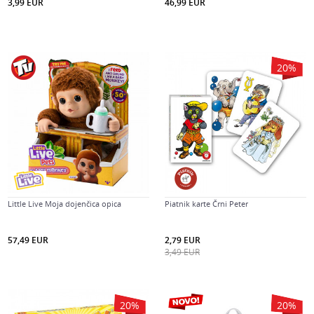
3,99
EUR
46,99
EUR
20
%
Little Live Moja dojenčica opica
Piatnik karte Črni Peter
57,49
EUR
2,79
EUR
3,49
EUR
20
%
20
%