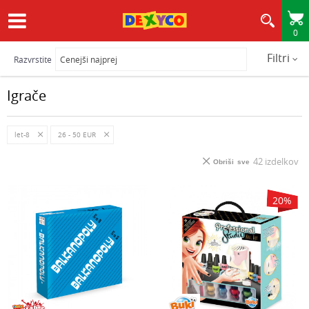
0
HITRA IN VARNA DOSTAVA
Filtri
Razvrstite
Igrače
let-8
26 - 50 EUR
42
izdelkov
Obriši sve
20
%