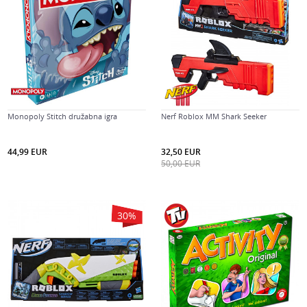
Monopoly Stitch družabna igra
Nerf Roblox MM Shark Seeker
44,99
EUR
32,50
EUR
50,00
EUR
30
%