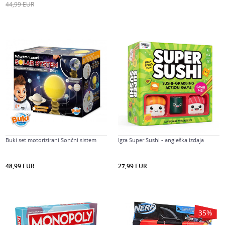
44,99
EUR
Buki set motorizirani Sončni sistem
Igra Super Sushi - angleška izdaja
48,99
EUR
27,99
EUR
35
%