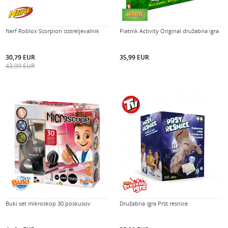
Nerf Roblox Scorpion izstreljevalnik
Piatnik Activity Original družabna igra
30,79
EUR
35,99
EUR
43,99
EUR
Buki set mikroskop 30 poskusov
Družabna igra Prst resnice