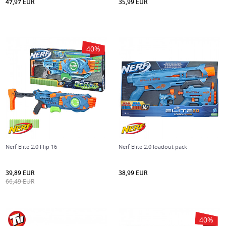
47,97
EUR
35,99
EUR
40
%
Nerf Elite 2.0 Flip 16
Nerf Elite 2.0 loadout pack
39,89
EUR
38,99
EUR
66,49
EUR
40
%