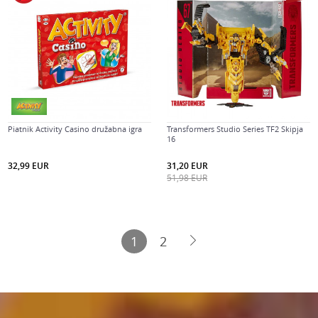
Piatnik Activity Casino družabna igra
Transformers Studio Series TF2 Skipja
16
32,99
EUR
31,20
EUR
51,98
EUR
1
2