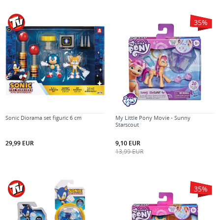
35
%
Sonic Diorama set figuric 6 cm
My Little Pony Movie - Sunny
Starscout
29,99
EUR
9,10
EUR
13,99
EUR
35
%