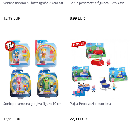
Sonic osnovna plišasta igrača 23 cm ast
Sonic posamezna figurica 6 cm Asst
15,99
EUR
8,99
EUR
Sonic posamezna gibljiva figura 10 cm
Pujsa Pepa vozilo asortima
13,99
EUR
22,99
EUR