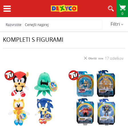
0
HITRA IN VARNA DOSTAVA
Filtri
Razvrstite
KOMPLETI S FIGURAMI
17
izdelkov
Obriši sve