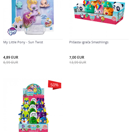
My Little Pony - Sun Twist
Plišasta igrača Smashlings
4,89
EUR
7,00
EUR
6,99
EUR
13,99
EUR
50
%