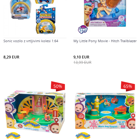
Sonic vozilo z vrtljivimi kolesi 1:64
My Little Pony Movie - Hitch Trailblazer
8,29
EUR
9,10
EUR
13,99
EUR
50
%
65
%