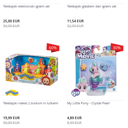
Telebajski elektronski igralni set
Telebajski glasbeni dan igralni set
25,00
EUR
11,54
EUR
50,00
EUR
32,99
EUR
60
%
30
%
Telebajski vlakec z zvokom in lučkami
My Little Pony - Crystal Pearl
19,99
EUR
4,89
EUR
50,00
EUR
6,99
EUR