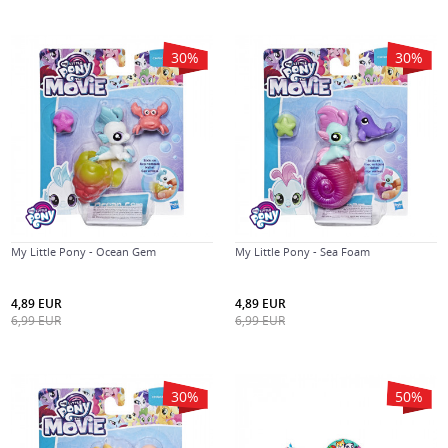
30
%
30
%
My Little Pony - Ocean Gem
My Little Pony - Sea Foam
4,89
EUR
4,89
EUR
6,99
EUR
6,99
EUR
30
%
50
%