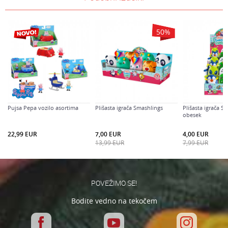
Kategorija
Prenesi navodila za uporabo
KOMPLETI S FIGURAMI
Znamke
SONIC
E-mail
50
%
BRAND
Spin master
Sporočilo
Spol
Univerzalno
Starost
4-6 let
Pujsa Pepa vozilo asortima
Plišasta igrača Smashlings
Plišasta igrača S
obesek
Varnostno vprašanje: Koliko je 9 - 4 :
22,99
EUR
7,00
EUR
4,00
EUR
13,99
EUR
7,99
EUR
POŠLJI
POVEŽIMO SE!
Bodite vedno na tekočem