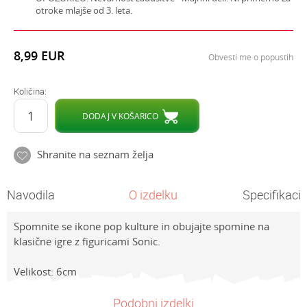
otroke mlajše od 3. leta.
8,99
EUR
Obvesti me o popustih
Količina:
DODAJ V KOŠARICO
Shranite na seznam želja
Navodila
O izdelku
Specifikacij
Spomnite se ikone pop kulture in obujajte spomine na
klasične igre z figuricami Sonic.
Velikost: 6cm
Lastnosti
NAVODILA ZA UPORABO
Vrednost
Ime/Vzdevek
Podobni izdelki