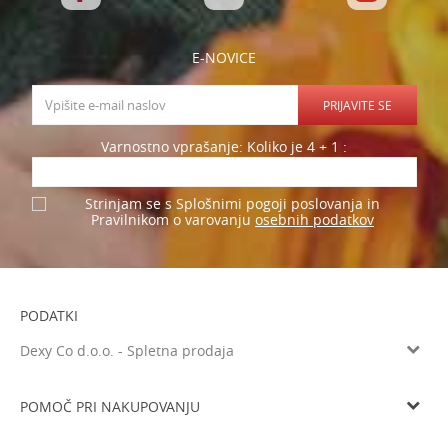
E-NOVICE
PRIJAVITE SE
Varnostno vprašanje: Koliko je 4 + 1 :
Strinjam se s Splošnimi pogoji poslovanja in
osebnih podatkov
Pravilnikom o varovanju
PODATKI
Dexy Co d.o.o. - Spletna prodaja
Litijska cesta 259, 1261 Ljubljana-Dobrunje
Tel: 05 933 75 21
POMOČ PRI NAKUPOVANJU
Email
prodaja@dexyco.si