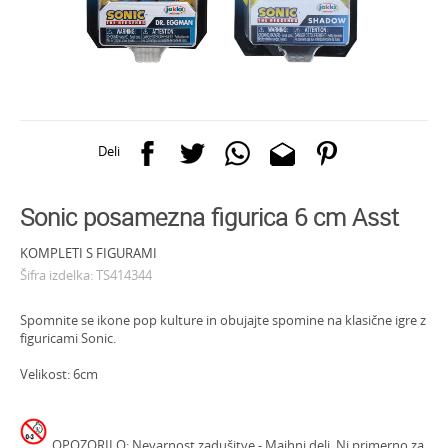
Deli
Sonic posamezna figurica 6 cm Asst
KOMPLETI S FIGURAMI
Šifra izdelka:
TS414344
Spomnite se ikone pop kulture in obujajte spomine na klasične igre z
figuricami Sonic.
Velikost: 6cm
OPOZORILO: Nevarnost zadušitve - Majhni deli. Ni primerno za