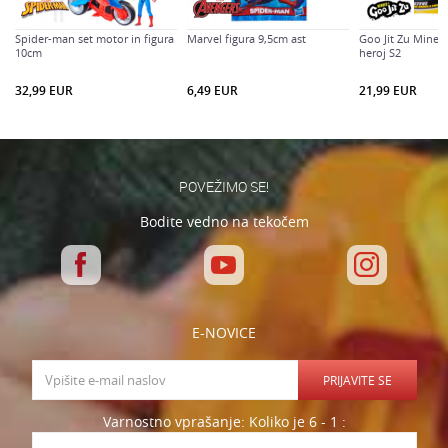
Spider-man set motor in figura
Marvel figura 9,5cm ast
Goo Jit Zu Minec
10cm
heroj S2
Varnostno vprašanje: Koliko je 6 - 1 :
32,99
EUR
6,49
EUR
21,99
EUR
POŠLJI
POVEŽIMO SE!
Bodite vedno na tekočem
E-NOVICE
PRIJAVITE SE
Varnostno vprašanje: Koliko je 6 - 1 :