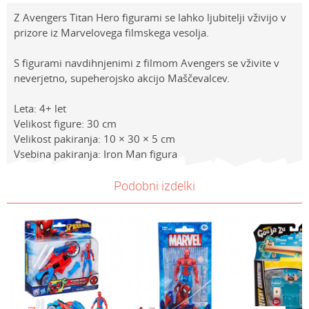
Z Avengers Titan Hero figurami se lahko ljubitelji vživijo v
prizore iz Marvelovega filmskega vesolja.
S figurami navdihnjenimi z filmom Avengers se vživite v
neverjetno, supeherojsko akcijo Maščevalcev.
Leta: 4+ let
Velikost figure: 30 cm
Velikost pakiranja: 10 × 30 × 5 cm
Vsebina pakiranja: Iron Man figura
Lastnosti
Vrednost
Ime/Vzdevek
Podobni izdelki
Kategorija
Akcijske figure
Znamke
Avengers
E-mail
BRAND
HASBRO AVENGERS
Sporočilo
Spol
Dečki
Starost
4-6 let