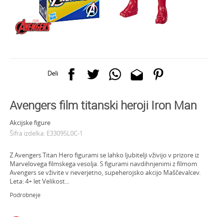
Deli
Avengers film titanski heroji Iron Man
Akcijske figure
Šifra izdelka:
E33095L0C-1
Z Avengers Titan Hero figurami se lahko ljubitelji vživijo v prizore iz
Marvelovega filmskega vesolja. S figurami navdihnjenimi z filmom
Avengers se vživite v neverjetno, supeherojsko akcijo Maščevalcev.
Leta: 4+ let Velikost
...
Podrobneje