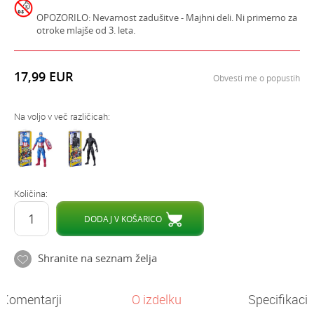
OPOZORILO: Nevarnost zadušitve - Majhni deli. Ni primerno za
otroke mlajše od 3. leta.
17,99
EUR
Obvesti me o popustih
Na voljo v več različicah:
Količina:
DODAJ V KOŠARICO
Shranite na seznam želja
Komentarji
O izdelku
Specifikacij