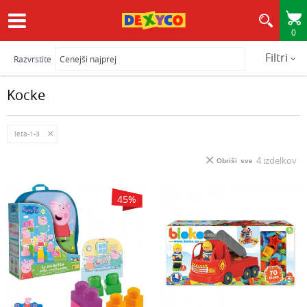
0
HITRA IN VARNA DOSTAVA
Filtri
Razvrstite
Kocke
leta-1-3
4
izdelkov
Obriši sve
45
%