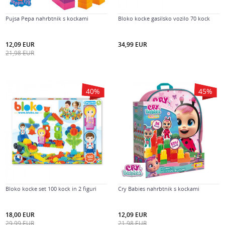
Pujsa Pepa nahrbtnik s kockami
Bloko kocke gasilsko vozilo 70 kock
12,09
EUR
34,99
EUR
21,98
EUR
40
%
45
%
Bloko kocke set 100 kock in 2 figuri
Cry Babies nahrbtnik s kockami
18,00
EUR
12,09
EUR
29,99
EUR
21,98
EUR