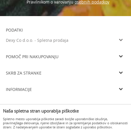
osebnih podatkov
Pravilnikom o varovanju
PODATKI
Dexy Co d.o.o. - Spletna prodaja
Litijska cesta 259, 1261 Ljubljana-Dobrunje
Tel: 05 933 75 21
POMOČ PRI NAKUPOVANJU
Email
prodaja@dexyco.si
Splošni pogoji poslovanja
Matična številka
6136206000
SKRB ZA STRANKE
Smo davčni zavezanci
SI33738548
Navodila za registracijo
Osnovni kapital
10.000€
Dostava
Navodila za spletni nakup
INFORMACIJE
Delovni čas
Zamenjava izdelka
Pogoji in načini plačila
Od ponedeljka do četrtka od 8.00 do 16.00 in ob petkih od 8.00 do
O nas
15.00
Vračilo kupnine
Varovanje osebnih podatkov
Naša spletna stran uporablja piškotke
Delovni čas
Odstop od pogodbe in vračilo
Pogosta vprašanja
Spletno mesto uporablja piškotke zaradi boljše uporabniške izkušnje,
Kontakt
pravilnejšega delovanja, njene izboljšave in za spremljanje podatkov o obiskanosti
strani. Z nadaljevanjem uporabe te strani soglašate z uporabo piškotkov.