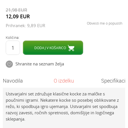
21,98
EUR
12,09
EUR
Obvesti me o popustih
Prihranek:
9,89
EUR
Količina:
DODAJ V KOŠARICO
Shranite na seznam želja
Navodila
O izdelku
Specifikacij
Ustvarjalni set združuje klasične kocke za malčke s
poučnimi igrami. Nekatere kocke so posebej oblikovane z
režo, ki spodbuja igro ujemanja. Ustvarjalni set spodbuja
razvoj zavesti, ročnih spretnosti, domišljije in logičnega
sklepanja.