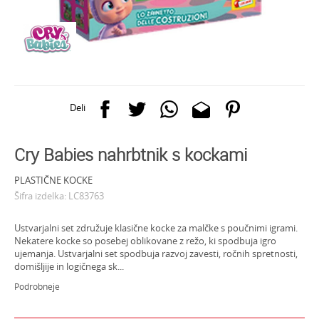
Deli
Cry Babies nahrbtnik s kockami
PLASTIČNE KOCKE
Šifra izdelka:
LC83763
Ustvarjalni set združuje klasične kocke za malčke s poučnimi igrami.
Nekatere kocke so posebej oblikovane z režo, ki spodbuja igro
ujemanja. Ustvarjalni set spodbuja razvoj zavesti, ročnih spretnosti,
domišljije in logičnega sk
...
Podrobneje