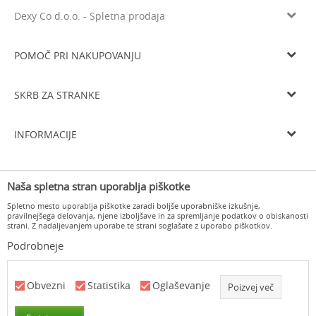
Dexy Co d.o.o. - Spletna prodaja
Litijska cesta 259, 1261 Ljubljana-Dobrunje
Tel: 05 933 75 21
POMOČ PRI NAKUPOVANJU
Email
prodaja@dexyco.si
Splošni pogoji poslovanja
Matična številka
6136206000
SKRB ZA STRANKE
Smo davčni zavezanci
SI33738548
Navodila za registracijo
Osnovni kapital
10.000€
Dostava
Navodila za spletni nakup
INFORMACIJE
Delovni čas
Zamenjava izdelka
Pogoji in načini plačila
Od ponedeljka do četrtka od 8.00 do 16.00 in ob petkih od 8.00 do
O nas
15.00
Vračilo kupnine
Varovanje osebnih podatkov
Naša spletna stran uporablja piškotke
Delovni čas
Odstop od pogodbe in vračilo
Pogosta vprašanja
Spletno mesto uporablja piškotke zaradi boljše uporabniške izkušnje,
Kontakt
pravilnejšega delovanja, njene izboljšave in za spremljanje podatkov o obiskanosti
strani. Z nadaljevanjem uporabe te strani soglašate z uporabo piškotkov.
Podrobneje
www.dexyco.si
NB SOFT
©2026
, Izdelava
. Vse pravice pridržane.
Obvezni
Statistika
Oglaševanje
Poizvej več