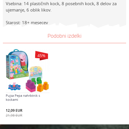
Vsebina: 14 plastičnih kock, 8 posebnih kock, 8 delov za
ujemanje, 6 oblik likov.
Starost: 18+ mesecev
Lastnosti
NAVODILA ZA UPORABO
Vrednost
Ime/Vzdevek
Podobni izdelki
Kategorija
Prenesi navodila za uporabo
PLASTIČNE KOCKE
Znamke
Cry Babies
E-mail
45
%
BRAND
Crybabies
Sporočilo
Spol
Univerzalno
Starost
1-3 leta
Pujsa Pepa nahrbtnik s
kockami
Varnostno vprašanje: Koliko je 2 + 3 :
12,09
EUR
21,98
EUR