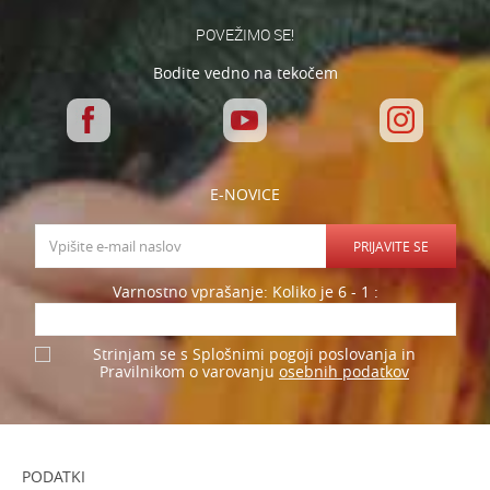
POŠLJI
POVEŽIMO SE!
Bodite vedno na tekočem
E-NOVICE
PRIJAVITE SE
Varnostno vprašanje: Koliko je 6 - 1 :
Strinjam se s Splošnimi pogoji poslovanja in
osebnih podatkov
Pravilnikom o varovanju
PODATKI