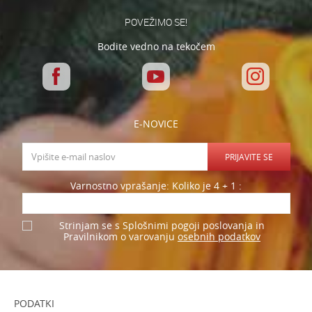
POŠLJI
POVEŽIMO SE!
Bodite vedno na tekočem
E-NOVICE
PRIJAVITE SE
Varnostno vprašanje: Koliko je 4 + 1 :
Strinjam se s Splošnimi pogoji poslovanja in
osebnih podatkov
Pravilnikom o varovanju
PODATKI