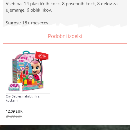
Vsebina: 14 plastičnih kock, 8 posebnih kock, 8 delov za
ujemanje, 6 oblik likov.
Starost: 18+ mesecev
Lastnosti
NAVODILA ZA UPORABO
Vrednost
Ime/Vzdevek
Podobni izdelki
Kategorija
Prenesi navodila za uporabo
PLASTIČNE KOCKE
Znamke
Pujsa Pepa
E-mail
45
%
BRAND
PUJSA PEPA
Sporočilo
Spol
Univerzalno
Starost
1-3 leta
Cry Babies nahrbtnik s
kockami
Varnostno vprašanje: Koliko je 4 + 1 :
12,09
EUR
21,98
EUR