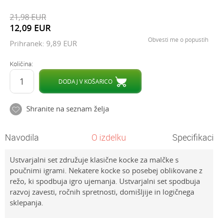
21,98
EUR
12,09
EUR
Obvesti me o popustih
Prihranek:
9,89
EUR
Količina:
DODAJ V KOŠARICO
Shranite na seznam želja
Navodila
O izdelku
Specifikacij
Ustvarjalni set združuje klasične kocke za malčke s
poučnimi igrami. Nekatere kocke so posebej oblikovane z
režo, ki spodbuja igro ujemanja. Ustvarjalni set spodbuja
razvoj zavesti, ročnih spretnosti, domišljije in logičnega
sklepanja.