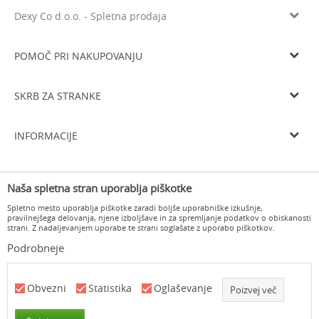
Dexy Co d.o.o. - Spletna prodaja
Litijska cesta 259, 1261 Ljubljana-Dobrunje
Tel: 05 933 75 21
POMOČ PRI NAKUPOVANJU
Email
prodaja@dexyco.si
Splošni pogoji poslovanja
Matična številka
6136206000
SKRB ZA STRANKE
Smo davčni zavezanci
SI33738548
Navodila za registracijo
Osnovni kapital
10.000€
Dostava
Navodila za spletni nakup
INFORMACIJE
Delovni čas
Zamenjava izdelka
Pogoji in načini plačila
Od ponedeljka do četrtka od 8.00 do 16.00 in ob petkih od 8.00 do
O nas
15.00
Vračilo kupnine
Varovanje osebnih podatkov
Naša spletna stran uporablja piškotke
Delovni čas
Odstop od pogodbe in vračilo
Pogosta vprašanja
Spletno mesto uporablja piškotke zaradi boljše uporabniške izkušnje,
Kontakt
pravilnejšega delovanja, njene izboljšave in za spremljanje podatkov o obiskanosti
strani. Z nadaljevanjem uporabe te strani soglašate z uporabo piškotkov.
Podrobneje
www.dexyco.si
NB SOFT
©2026
, Izdelava
. Vse pravice pridržane.
Obvezni
Statistika
Oglaševanje
Poizvej več