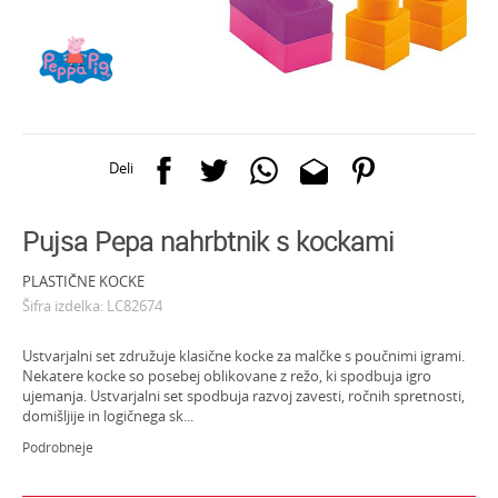
Deli
Pujsa Pepa nahrbtnik s kockami
PLASTIČNE KOCKE
Šifra izdelka:
LC82674
Ustvarjalni set združuje klasične kocke za malčke s poučnimi igrami.
Nekatere kocke so posebej oblikovane z režo, ki spodbuja igro
ujemanja. Ustvarjalni set spodbuja razvoj zavesti, ročnih spretnosti,
domišljije in logičnega sk
...
Podrobneje