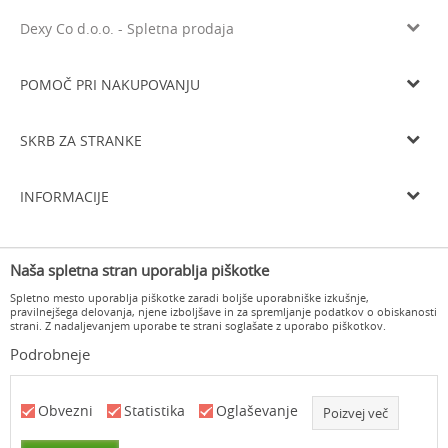
Dexy Co d.o.o. - Spletna prodaja
Litijska cesta 259, 1261 Ljubljana-Dobrunje
Tel: 05 933 75 21
POMOČ PRI NAKUPOVANJU
Email
prodaja@dexyco.si
Splošni pogoji poslovanja
Matična številka
6136206000
SKRB ZA STRANKE
Smo davčni zavezanci
SI33738548
Navodila za registracijo
Osnovni kapital
10.000€
Dostava
Navodila za spletni nakup
INFORMACIJE
Delovni čas
Zamenjava izdelka
Pogoji in načini plačila
Od ponedeljka do četrtka od 8.00 do 16.00 in ob petkih od 8.00 do
O nas
15.00
Vračilo kupnine
Varovanje osebnih podatkov
Naša spletna stran uporablja piškotke
Delovni čas
Odstop od pogodbe in vračilo
Pogosta vprašanja
Spletno mesto uporablja piškotke zaradi boljše uporabniške izkušnje,
Kontakt
pravilnejšega delovanja, njene izboljšave in za spremljanje podatkov o obiskanosti
strani. Z nadaljevanjem uporabe te strani soglašate z uporabo piškotkov.
Podrobneje
www.dexyco.si
NB SOFT
©2026
, Izdelava
. Vse pravice pridržane.
Obvezni
Statistika
Oglaševanje
Poizvej več