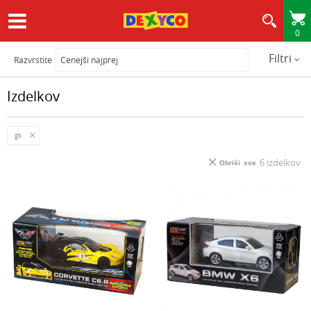
0
HITRA IN VARNA DOSTAVA
Filtri
Razvrstite
Izdelkov
gk
6
izdelkov
Obriši sve