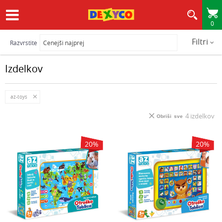
0
HITRA IN VARNA DOSTAVA
Filtri
Razvrstite
Izdelkov
az-toys
4
izdelkov
Obriši sve
20
%
20
%