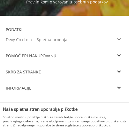
osebnih podatkov
Pravilnikom o varovanju
PODATKI
Dexy Co d.o.o. - Spletna prodaja
Litijska cesta 259, 1261 Ljubljana-Dobrunje
Tel: 05 933 75 21
POMOČ PRI NAKUPOVANJU
Email
prodaja@dexyco.si
Splošni pogoji poslovanja
Matična številka
6136206000
SKRB ZA STRANKE
Smo davčni zavezanci
SI33738548
Navodila za registracijo
Osnovni kapital
10.000€
Dostava
Navodila za spletni nakup
INFORMACIJE
Delovni čas
Zamenjava izdelka
Pogoji in načini plačila
Od ponedeljka do četrtka od 8.00 do 16.00 in ob petkih od 8.00 do
O nas
15.00
Vračilo kupnine
Varovanje osebnih podatkov
Naša spletna stran uporablja piškotke
Delovni čas
Odstop od pogodbe in vračilo
Pogosta vprašanja
Spletno mesto uporablja piškotke zaradi boljše uporabniške izkušnje,
Kontakt
pravilnejšega delovanja, njene izboljšave in za spremljanje podatkov o obiskanosti
strani. Z nadaljevanjem uporabe te strani soglašate z uporabo piškotkov.