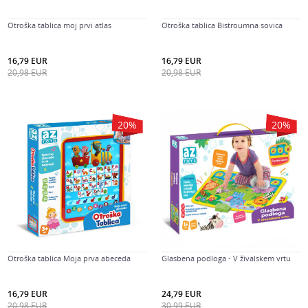
Otroška tablica moj prvi atlas
Otroška tablica Bistroumna sovica
16,79
EUR
16,79
EUR
20,98
EUR
20,98
EUR
20
%
20
%
Otroška tablica Moja prva abeceda
Glasbena podloga - V živalskem vrtu
16,79
EUR
24,79
EUR
20,98
EUR
30,99
EUR