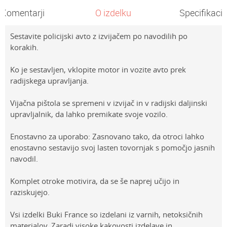
Komentarji
O izdelku
Specifikacij
Sestavite policijski avto z izvijačem po navodilih po
korakih.
Ko je sestavljen, vklopite motor in vozite avto prek
radijskega upravljanja.
Vijačna pištola se spremeni v izvijač in v radijski daljinski
upravljalnik, da lahko premikate svoje vozilo.
Enostavno za uporabo: Zasnovano tako, da otroci lahko
enostavno sestavijo svoj lasten tovornjak s pomočjo jasnih
navodil.
Komplet otroke motivira, da se še naprej učijo in
raziskujejo.
Vsi izdelki Buki France so izdelani iz varnih, netoksičnih
materialov. Zaradi visoke kakovosti izdelave in