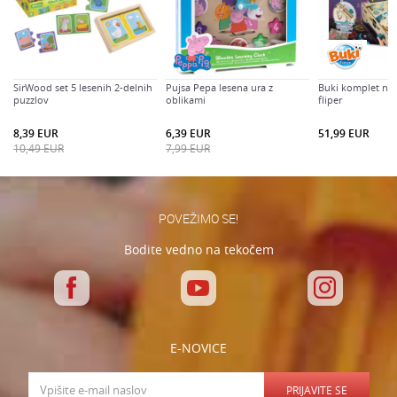
SirWood set 5 lesenih 2-delnih
Pujsa Pepa lesena ura z
Buki komplet nar
puzzlov
oblikami
fliper
Varnostno vprašanje: Koliko je 2 + 3 :
8,39
EUR
6,39
EUR
51,99
EUR
10,49
EUR
7,99
EUR
POŠLJI
POVEŽIMO SE!
Bodite vedno na tekočem
E-NOVICE
PRIJAVITE SE