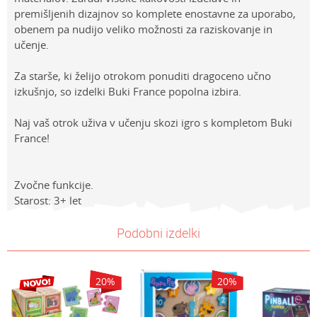
premišljenih dizajnov so komplete enostavne za uporabo,
obenem pa nudijo veliko možnosti za raziskovanje in
učenje.
Za starše, ki želijo otrokom ponuditi dragoceno učno
izkušnjo, so izdelki Buki France popolna izbira.
Naj vaš otrok uživa v učenju skozi igro s kompletom Buki
France!
Zvočne funkcije.
Starost: 3+ let
Lastnosti
Vrednost
Ime/Vzdevek
Podobni izdelki
Kategorija
Poučne igrače
Znamke
Buki
E-mail
20
%
20
%
Spol
Univerzalno
Sporočilo
Starost
4-6 let