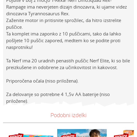
Pojdite v boj z močjo T-Rexa! Nerf DinoSquad Rex-
Rampage ima neverjeten dizajn dinozavra, ki ujame videz
dinozavra Tyrannosaurus Rex.
Zaženite motor in pritisnite sprožilec, da hitro izstrelite
puščice.
Ta komplet ima zaponko z 10 puščicami, tako da lahko
pošljete 10 puščic zapored, medtem ko se podite proti
nasprotniku!
Ta Nerf ima 20 uradnih penastih puščic Nerf Elite, ki so bile
preizkušene in odobrene za učinkovitost in kakovost.
Priporočena očala (niso priložena).
Za delovanje so potrebne 4 1,5v AA baterije (niso
priložene).
Lastnosti
NAVODILA ZA UPORABO
Vrednost
Ime/Vzdevek
Podobni izdelki
Kategorija
Prenesi navodila za uporabo
METALCI, ISTRELJEVALCI IN MEČI
Znamke
Nerf
E-mail