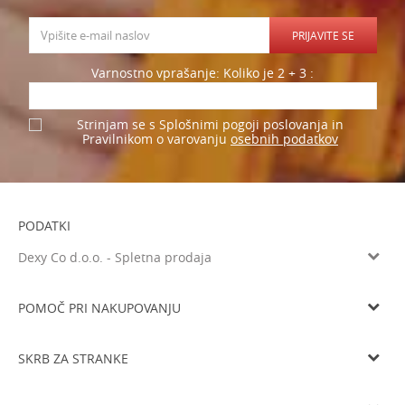
PRIJAVITE SE
Varnostno vprašanje: Koliko je 2 + 3 :
Strinjam se s Splošnimi pogoji poslovanja in
osebnih podatkov
Pravilnikom o varovanju
PODATKI
Dexy Co d.o.o. - Spletna prodaja
Litijska cesta 259, 1261 Ljubljana-Dobrunje
Tel: 05 933 75 21
POMOČ PRI NAKUPOVANJU
Email
prodaja@dexyco.si
Splošni pogoji poslovanja
Matična številka
6136206000
SKRB ZA STRANKE
Smo davčni zavezanci
SI33738548
Navodila za registracijo
Osnovni kapital
10.000€
Dostava
Navodila za spletni nakup