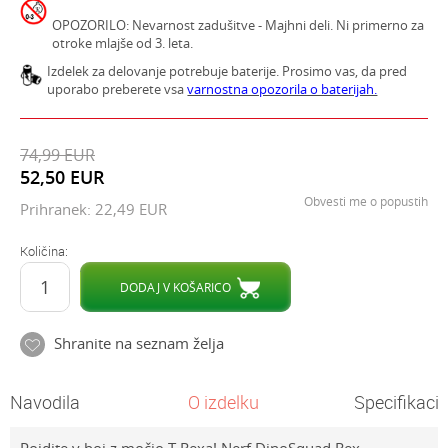
OPOZORILO: Nevarnost zadušitve - Majhni deli. Ni primerno za
otroke mlajše od 3. leta.
Izdelek za delovanje potrebuje baterije. Prosimo vas, da pred
uporabo preberete vsa
varnostna opozorila o baterijah.
74,99
EUR
52,50
EUR
Obvesti me o popustih
Prihranek:
22,49
EUR
Količina:
DODAJ V KOŠARICO
Shranite na seznam želja
Navodila
O izdelku
Specifikacij