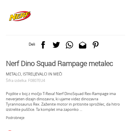
Deli
Nerf Dino Squad Rampage metalec
METALCI, ISTRELJEVALCI IN MEČI
Šifra izdelka:
F0807EU4
Pojdite v boj z močjo T-Rexa! Nerf DinoSquad Rex-Rampage ima
neverjeten dizajn dinozavra, ki ujame videz dinozavra
Tyrannosaurus Rex. Zaženite motor in pritisnite sprožilec, da hitro
izstrelite puščice. Ta komplet ima zaponko
...
Podrobneje