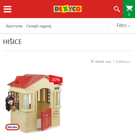
0
HITRA IN VARNA DOSTAVA
Filtri
Razvrstite
HIŠICE
1
izdelkov
Obriši sve
30
%