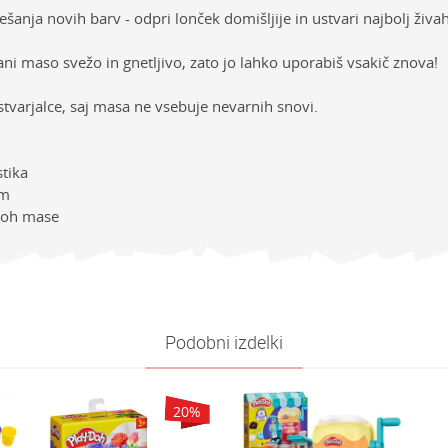
šanja novih barv - odpri lonček domišljije in ustvari najbolj živ
ni maso svežo in gnetljivo, zato jo lahko uporabiš vsakič znova!
tvarjalce, saj masa ne vsebuje nevarnih snovi.
stika
cm
 Doh mase
sti
Vrednost
E-mail
ija
PLAY-DOH
e
Playdoh
Podobni izdelki
Play-Doh
Univerzalno
20
%
1-3 leta