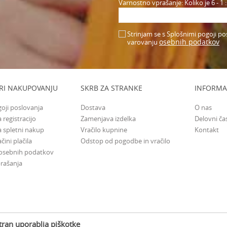
Varnostno vprašanje: Koliko je 6 - 1 :
Strinjam se s Splošnimi pogoji po
osebnih podatkov
varovanju
RI NAKUPOVANJU
SKRB ZA STRANKE
INFORMA
goji poslovanja
Dostava
O nas
 registracijo
Zamenjava izdelka
Delovni ča
a spletni nakup
Vračilo kupnine
Kontakt
čini plačila
Odstop od pogodbe in vračilo
 osebnih podatkov
rašanja
tran uporablja piškotke