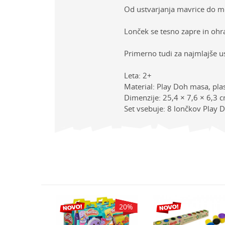
Od ustvarjanja mavrice do me
Lonček se tesno zapre in ohra
Primerno tudi za najmlajše us
Leta: 2+
Material: Play Doh masa, pla
Dimenzije: 25,4 × 7,6 × 6,3 
Set vsebuje: 8 lončkov Play
Lastno
Ime/Vzdevek
Kategor
Znamk
Sporočilo
BRAND
Spol
20
%
20
%
Starost