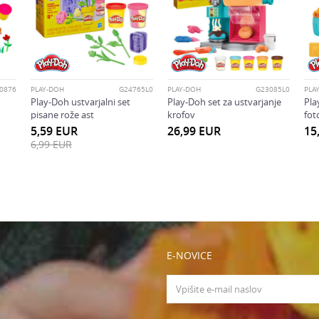
oliko je 4 + 1 :
0876
PLAY-DOH
G24765L0
PLAY-DOH
G23085L0
PLA
Play-Doh ustvarjalni set
Play-Doh set za ustvarjanje
Pla
pisane rože ast
krofov
fot
5,59
EUR
26,99
EUR
15
6,99
EUR
E-NOVICE