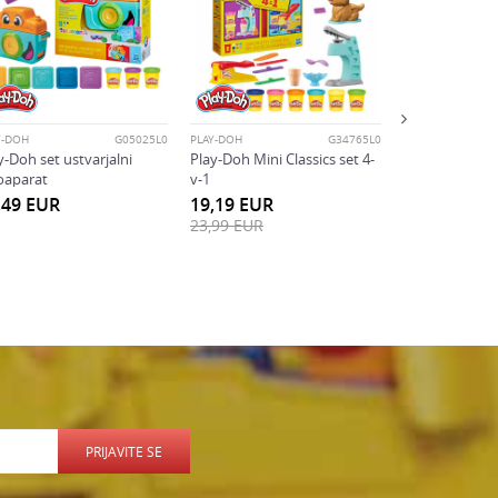
PLAY-DOH
Play-Doh set 
ustvarjalne to
39,99
EUR
Y-DOH
G05025L0
PLAY-DOH
G34765L0
y-Doh set ustvarjalni
Play-Doh Mini Classics set 4-
oaparat
v-1
,49
EUR
19,19
EUR
23,99
EUR
PRIJAVITE SE