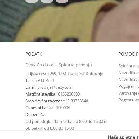
PODATKI
POMOČ P
Dexy Co d.o.o. - Spletna prodaja
Splošni po
Navodila za
Litijska cesta 259, 1261 Ljubljana-Dobrunje
Navodila z
Tel: 05 933 75 21
Pogoji in na
Email
prodaja@dexyco.si
Varovanje
Matična številka
6136206000
Pogosta vp
Smo davčni zavezanci
SI33738548
Osnovni kapital
10.000€
Delovni čas
Od ponedeljka do četrtka od 8.00 do 16.00 in
ob petkih od 8.00 do 15.00
Naša spletna s