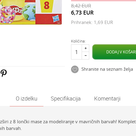
8,42
EUR
6,73
EUR
Prihranek:
1,69
EUR
Količina:
DODAJ V KOŠAR
Shranite na seznam želja
O izdelku
Specifikacija
Komentarji
razširi z 8 lončki mase za modeliranje v mavričnih barvah! Komplet
nih barvah.