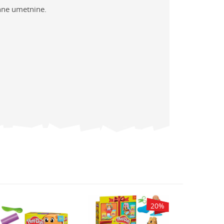
ahne umetnine.
20
%