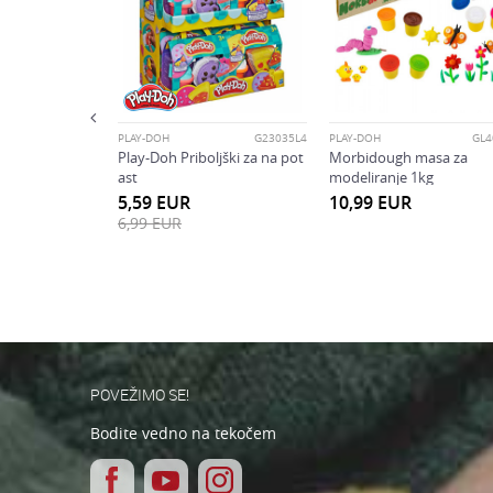
F71725D0
Varnostno vprašanje: K
 pakiranje barv
POŠLJI
PLAY-DOH
G23035L4
PLAY-DOH
GL4
Play-Doh Priboljški za na pot
Morbidough masa za
ast
modeliranje 1kg
5,59
EUR
10,99
EUR
6,99
EUR
POVEŽIMO SE!
Bodite vedno na tekočem