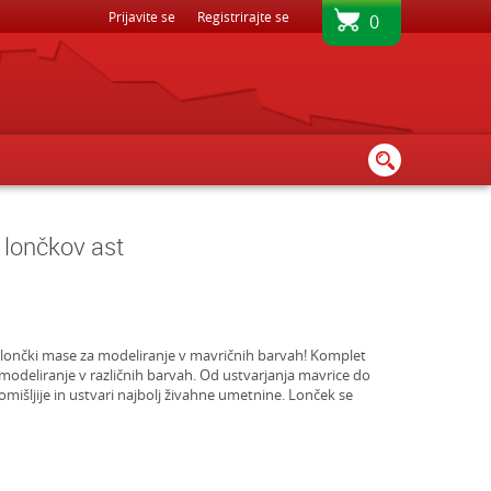
BREZPLAČNA DOSTAVA - PRI NAKUPU NAD 45€
Prijavite se
Registrirajte se
0
h lončkov ast
z 8 lončki mase za modeliranje v mavričnih barvah! Komplet
modeliranje v različnih barvah. Od ustvarjanja mavrice do
mišljije in ustvari najbolj živahne umetnine. Lonček se