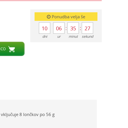
Ponudba velja še
Obvesti me o popustih
10
06
35
26
dni
ur
minut
sekund
ICO
 vključuje 8 lončkov po 56 g