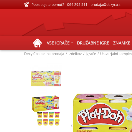
Potrebujete pomoč?
VELIKA IZBIRA IGRAČ ZA VSE STAROSTI
064 295 511
prodaja@dexyco.si
VSE IGRAČE
DRUŽABNE IGRE
ZNAMKE
Dexy Co spletna prodaja
Izdelkov
Igrače
Ustvarjalni komplet