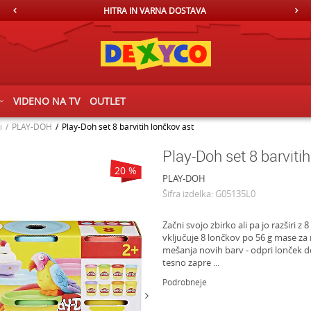
HITRA IN VARNA DOSTAVA
VIDENO NA TV
OUTLET
i
PLAY-DOH
Play-Doh set 8 barvitih lončkov ast
Play-Doh set 8 barviti
20
%
PLAY-DOH
Šifra izdelka:
G05135L0
Začni svojo zbirko ali pa jo razširi 
vključuje 8 lončkov po 56 g mase za 
mešanja novih barv - odpri lonček do
tesno zapre
...
Podrobneje