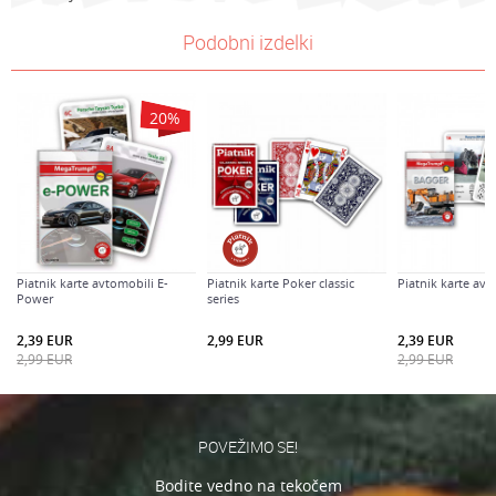
Lastnosti
Vrednost
Ime/Vzdevek
Podobni izdelki
Kategorija
Karte
Znamke
Piatnik karte
E-mail
20
%
BRAND
PIATNIK IGRE
Sporočilo
Spol
Univerzalno
Starost
7-8 let
Piatnik karte avtomobili E-
Piatnik karte Poker classic
Piatnik karte avt
Power
series
Varnostno vprašanje: Koliko je 2 + 3 :
2,39
EUR
2,99
EUR
2,39
EUR
2,99
EUR
2,99
EUR
POŠLJI
POVEŽIMO SE!
Bodite vedno na tekočem