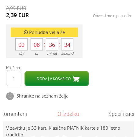
2,99
EUR
2,39
EUR
Obvesti me o popustih
Ponudba velja še
09
08
36
34
dni
ur
minut
sekund
Količina:
DODAJ V KOŠARICO
Shranite na seznam želja
Komentarji
O izdelku
Specifikacij
V zavitku je 33 kart. Klasične PIATNIK karte s 180 letno
tradicijo.