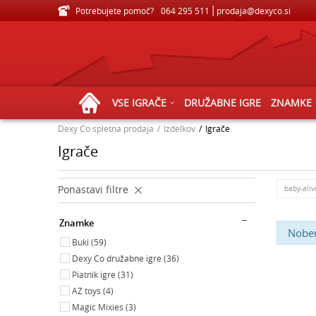
Potrebujete pomoč?
VELIKA IZBIRA IGRAČ ZA VSE STAROSTI
064 295 511
prodaja@dexyco.si
VSE IGRAČE
DRUŽABNE IGRE
ZNAMKE
Dexy Co spletna prodaja
Izdelkov
Igrače
Igrače
Ponastavi filtre
baby-aliv
Znamke
Noben
Buki (59)
Dexy Co družabne igre (36)
Piatnik igre (31)
AZ toys (4)
Magic Mixies (3)