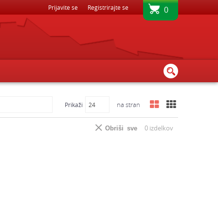
BREZPLAČNA DOSTAVA - PRI NAKUPU NAD 45€
Prijavite se
Registrirajte se
0
na stran
Prikaži
0
izdelkov
Obriši sve