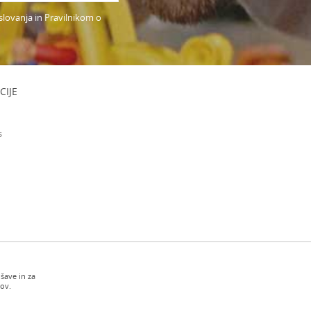
slovanja in Pravilnikom o
CIJE
s
šave in za
kov.