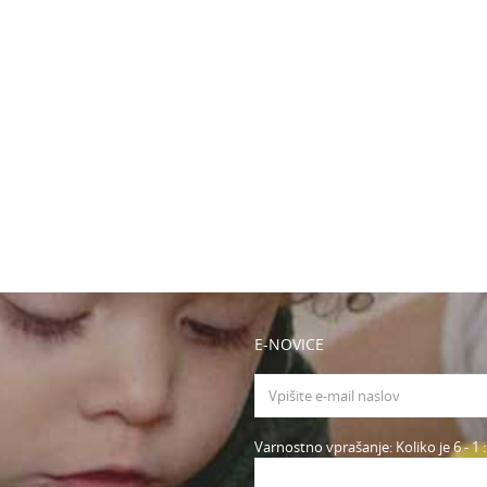
E-NOVICE
Varnostno vprašanje: Koliko je 6 - 1 :