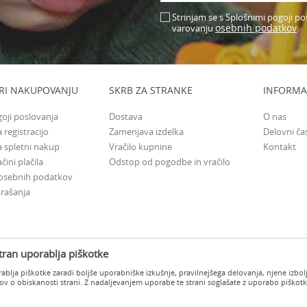
Strinjam se s Splošnimi pogoji po
osebnih podatkov
varovanju
RI NAKUPOVANJU
SKRB ZA STRANKE
INFORMA
goji poslovanja
Dostava
O nas
 registracijo
Zamenjava izdelka
Delovni ča
a spletni nakup
Vračilo kupnine
Kontakt
čini plačila
Odstop od pogodbe in vračilo
 osebnih podatkov
rašanja
tran uporablja piškotke
blja piškotke zaradi boljše uporabniške izkušnje, pravilnejšega delovanja, njene izbolj
v o obiskanosti strani. Z nadaljevanjem uporabe te strani soglašate z uporabo piškot