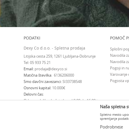
Disney princeska (6)
Družabne igre (2)
Emotion pets (1)
Finger Champions (2)
finger disc (1)
PODATKI
POMOČ P
Frozen (2)
FURBY (2)
Dexy Co d.o.o. - Spletna prodaja
Splošni po
Furreral (1)
Navodila za
Litijska cesta 259, 1261 Ljubljana-Dobrunje
Gabbys Dollhouse (6)
Navodila z
Tel: 05 933 75 21
GK (6)
Pogoji in na
Email
prodaja@dexyco.si
Goo Jit Zu (10)
Varovanje
Matična številka
6136206000
Grossery Gang (4)
Pogosta vp
Smo davčni zavezanci
SI33738548
Gui Gui (2)
Osnovni kapital
10.000€
HARRY POTTER (2)
Delovni čas
HASBRO MARVEL (1)
Od ponedeljka do četrtka od 8.00 do 16.00 in
HOT WHEELS (2)
Naša spletna s
ob petkih od 8.00 do 15.00
Igre the Source (6)
Spletno mesto upora
spremljanje podatko
Igre za odrasle (6)
Jenga (1)
Podrobneje