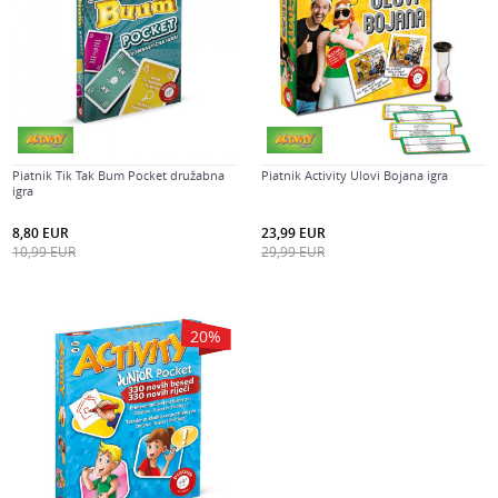
Piatnik Tik Tak Bum Pocket družabna
Piatnik Activity Ulovi Bojana igra
igra
8,80
EUR
23,99
EUR
10,99
EUR
29,99
EUR
20
%