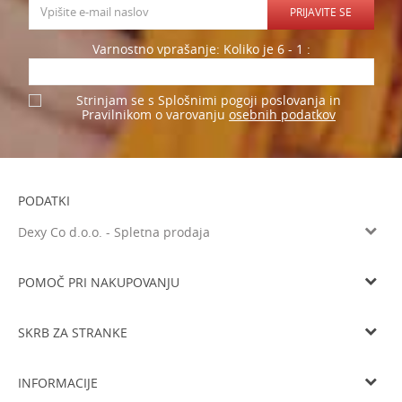
PRIJAVITE SE
Varnostno vprašanje: Koliko je 6 - 1 :
Strinjam se s Splošnimi pogoji poslovanja in
osebnih podatkov
Pravilnikom o varovanju
PODATKI
Dexy Co d.o.o. - Spletna prodaja
Litijska cesta 259, 1261 Ljubljana-Dobrunje
Tel: 05 933 75 21
POMOČ PRI NAKUPOVANJU
Email
prodaja@dexyco.si
Splošni pogoji poslovanja
Matična številka
6136206000
SKRB ZA STRANKE
Smo davčni zavezanci
SI33738548
Navodila za registracijo
Osnovni kapital
10.000€
Dostava
Navodila za spletni nakup
INFORMACIJE
Delovni čas
Zamenjava izdelka
Pogoji in načini plačila