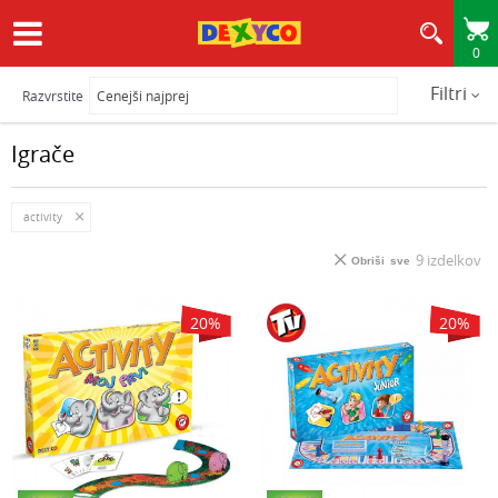
0
HITRA IN VARNA DOSTAVA
Filtri
Razvrstite
Igrače
activity
9
izdelkov
Obriši sve
20
%
20
%