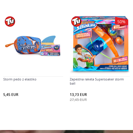
50
%
Storm pedo z elastiko
Zapestna raketa Supersoaker storm
ball
5,45
EUR
13,73
EUR
27,45
EUR