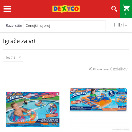
0
HITRA IN VARNA DOSTAVA
Filtri
Razvrstite
Igrače za vrt
let-7-8
6
izdelkov
Obriši sve