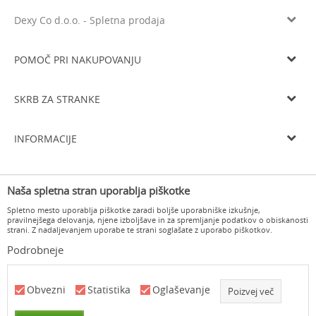
Dexy Co d.o.o. - Spletna prodaja
Litijska cesta 259, 1261 Ljubljana-Dobrunje
Tel: 05 933 75 21
POMOČ PRI NAKUPOVANJU
Email
prodaja@dexyco.si
Splošni pogoji poslovanja
Matična številka
6136206000
SKRB ZA STRANKE
Smo davčni zavezanci
SI33738548
Navodila za registracijo
Osnovni kapital
10.000€
Dostava
Navodila za spletni nakup
INFORMACIJE
Delovni čas
Zamenjava izdelka
Pogoji in načini plačila
Od ponedeljka do četrtka od 8.00 do 16.00 in ob petkih od 8.00 do
O nas
15.00
Vračilo kupnine
Varovanje osebnih podatkov
Naša spletna stran uporablja piškotke
Delovni čas
Odstop od pogodbe in vračilo
Pogosta vprašanja
Spletno mesto uporablja piškotke zaradi boljše uporabniške izkušnje,
Kontakt
pravilnejšega delovanja, njene izboljšave in za spremljanje podatkov o obiskanosti
strani. Z nadaljevanjem uporabe te strani soglašate z uporabo piškotkov.
Podrobneje
www.dexyco.si
NB SOFT
©2026
, Izdelava
. Vse pravice pridržane.
Obvezni
Statistika
Oglaševanje
Poizvej več