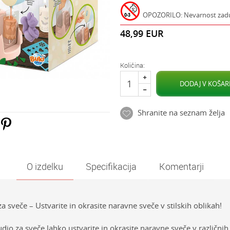
OPOZORILO: Nevarnost zadušit
48,99
EUR
Količina:
DODAJ V KOŠAR
Shranite na seznam želja
O izdelku
Specifikacija
Komentarji
a sveče – Ustvarite in okrasite naravne sveče v stilskih oblikah!
dio za sveče lahko ustvarite in okrasite naravne sveče v različni