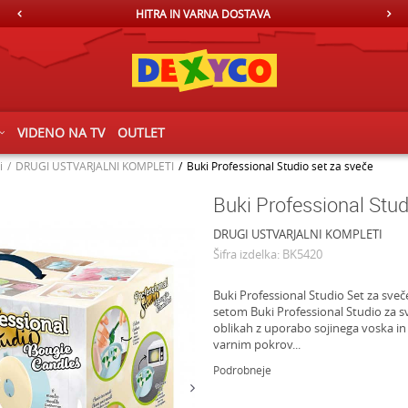
HITRA IN VARNA DOSTAVA
BREZPLA
VIDENO NA TV
OUTLET
i
DRUGI USTVARJALNI KOMPLETI
Buki Professional Studio set za sveče
Buki Professional Stud
DRUGI USTVARJALNI KOMPLETI
Šifra izdelka:
BK5420
Buki Professional Studio Set za sveče
setom Buki Professional Studio za sv
oblikah z uporabo sojinega voska in
varnim pokrov
...
Podrobneje