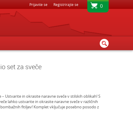
ČNA DOSTAVA - PRI NAKUPU NAD 45€
Prijavite se
Registrirajte se
100% V
0
io set za sveče
 – Ustvarite in okrasite naravne sveče v stilskih oblikah! S
eče lahko ustvarite in okrasite naravne sveče v različnih
 bombažnih fitiljev! Komplet vključuje posebno posodo z