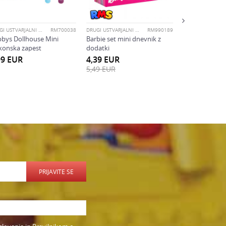
2,39
EUR
2,99
EUR
DRUGI USTVARJALNI KOMPLETI
RM700038
DRUGI USTVARJALNI KOMPLETI
RM990189
bys Dollhouse Mini
Barbie set mini dnevnik z
likonska zapest
dodatki
99
EUR
4,39
EUR
5,49
EUR
PRIJAVITE SE