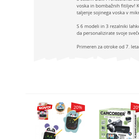
voska in bombažnih fitiljev
taljenje sojinega voska v mik
S 6 modeli in 3 rezalniki lahk
da personalizirate svoje sveč
Primeren za otroke od 7. leta 
Lastno
Ime/Vzdevek
Kategor
Znamk
Sporočilo
Spol
Starost
20
%
20
%
20
DRUGI USTVARJALNI KOMPLETI
BK5437
Varnostno vprašanje: K
tudio Tattoos