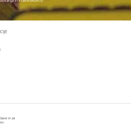
slovanja in Pravilnikom o
CIJE
s
šave in za
kov.