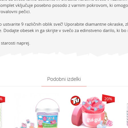
! Komplet vključuje posebno posodo z varnim pokrovom, ki omogo
rovalovni pečici.
o ustvarite 9 različnih oblik sveč! Uporabite diamantne okraske, zl
e. Dodajte obesek in ga skrijte v svečo za edinstveno darilo, ki bo
starosti naprej.
sti
Vrednost
E-mail
ija
DRUGI USTVARJALNI KOMPLETI
e
Buki
Podobni izdelki
Deklice
7-8 let
%
20
%
oliko je 9 - 4 :