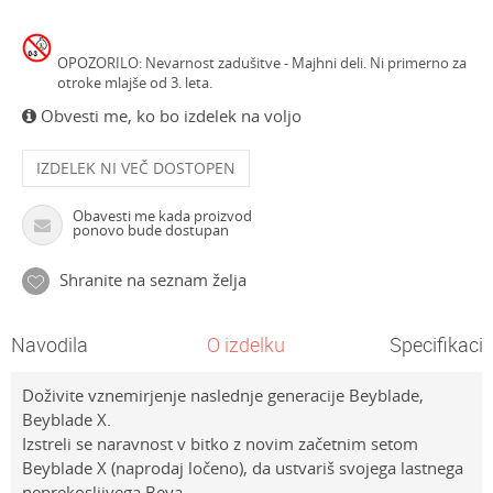
OPOZORILO: Nevarnost zadušitve - Majhni deli. Ni primerno za
otroke mlajše od 3. leta.
Obvesti me, ko bo izdelek na voljo
IZDELEK NI VEČ DOSTOPEN
Obavesti me kada proizvod
ponovo bude dostupan
Shranite na seznam želja
Navodila
O izdelku
Specifikacij
Doživite vznemirjenje naslednje generacije Beyblade,
Beyblade X.
Izstreli se naravnost v bitko z novim začetnim setom
Beyblade X (naprodaj ločeno), da ustvariš svojega lastnega
neprekosljivega Beya.