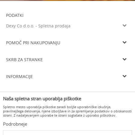
PODATKI
Dexy Co d.o.o. - Spletna prodaja
Litijska cesta 259, 1261 Ljubljana-Dobrunje
Tel: 05 933 75 21
POMOČ PRI NAKUPOVANJU
Email
prodaja@dexyco.si
Splošni pogoji poslovanja
Matična številka
6136206000
SKRB ZA STRANKE
Smo davčni zavezanci
SI33738548
Navodila za registracijo
Osnovni kapital
10.000€
Dostava
Navodila za spletni nakup
INFORMACIJE
Delovni čas
Zamenjava izdelka
Pogoji in načini plačila
Od ponedeljka do četrtka od 8.00 do 16.00 in ob petkih od 8.00 do
O nas
15.00
Vračilo kupnine
Varovanje osebnih podatkov
Naša spletna stran uporablja piškotke
Delovni čas
Odstop od pogodbe in vračilo
Pogosta vprašanja
Spletno mesto uporablja piškotke zaradi boljše uporabniške izkušnje,
Kontakt
pravilnejšega delovanja, njene izboljšave in za spremljanje podatkov o obiskanosti
strani. Z nadaljevanjem uporabe te strani soglašate z uporabo piškotkov.
Podrobneje