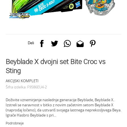
Deli
Beyblade X dvojni set Bite Croc vs
Sting
AKCIJSKI KOMPLETI
Šifra izdelka:
F9586EU4-2
Doživite vznemirjenje naslednje generacije Beyblade, Beyblade X.
Izstreli se naravnost v bitko z novim začetnim setom Beyblade X
(naprodaj ločeno), da ustvariš svojega lastnega neprekosljivega Beya.
Igrače Hasbro Beyblade s pri
...
Podrobneje