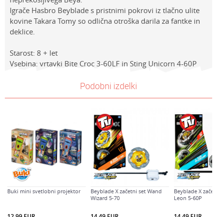
Igrače Hasbro Beyblade s pristnimi pokrovi iz tlačno ulite
kovine Takara Tomy so odlična otroška darila za fantke in
deklice.
Starost: 8 + let
Vsebina: vrtavki Bite Croc 3-60LF in Sting Unicorn 4-60P
Lastnosti
NAVODILA ZA UPORABO
Vrednost
Ime/Vzdevek
Podobni izdelki
Kategorija
Prenesi navodila za uporabo
AKCIJSKI KOMPLETI
Znamke
Beyblade
E-mail
BRAND
HASBRO BEYBLADE
Sporočilo
Spol
Dečki
Starost
8+ let
Buki mini svetlobni projektor
Beyblade X začetni set Wand
Beyblade X začet
Wizard 5-70
Leon 5-60P
Varnostno vprašanje: Koliko je 2 + 3 :
12,99
EUR
14,49
EUR
14,49
EUR